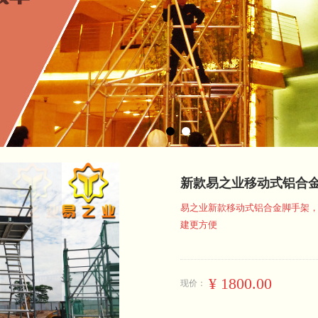
新款易之业移动式铝合
易之业新款移动式铝合金脚手架
建更方便
¥
1800.00
现价：