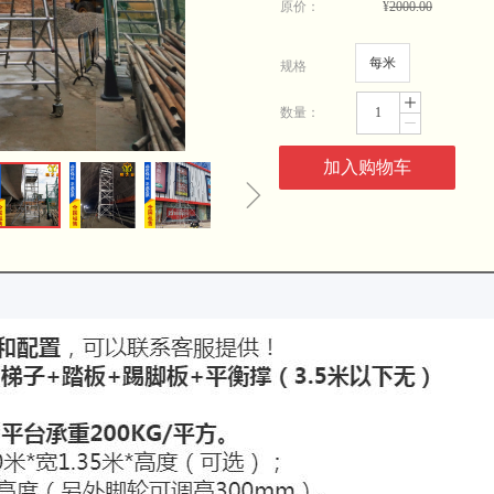
原价：
¥
2000.00
每米
规格
ꄸ
数量：
ꄷ
加入购物车
ꁇ