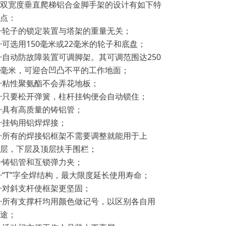
双宽度垂直爬梯铝合金脚手架的设计有如下特
点：
·轮子的锁定装置与塔架的重量无关；
·可选用150毫米或22毫米的轮子和底盘；
·自动防故障装置可调脚架。其可调范围达250
毫米，可迎合凹凸不平的工作地面；
·粘性聚氨酯不会弄花地板；
·只要松开弹簧，柱杆挂钩便会自动锁住；
·具有高质量的铸铝管；
·挂钩用铝焊焊接；
·所有的焊接铝框架不需要调整就能用于上
层，下层及顶层扶手围栏；
·铸铝管和互锁弹力夹；
·“T”字全焊结构，最大限度延长使用寿命；
·对斜支杆使框架更坚固；
·所有支撑杆均用颜色做记号，以区别各自用
途；