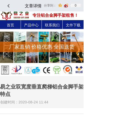
文章详情
0
分享到：
낒
深圳市易之力机械设备有限公司-官方网站
专注铝合金脚手架租售！
首页
产品中心
联系我们
文件下载
厂家直销 价格优惠 全国送货
易之业双宽度垂直爬梯铝合金脚手架
特点
创建时间：
2020-08-24
11:44