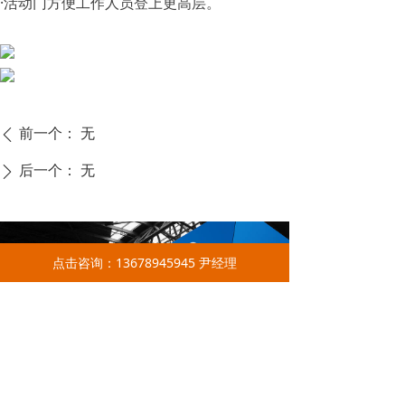
·活动门方便工作人员登上更高层。
前一个：
无
ꄴ
后一个：
无
ꄲ
点击咨询：13678945945 尹经理